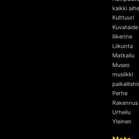
kaikki aih
Kulttuuri
Kuvataide
liikenne
Liikunta
Matkailu
Museo
musiikki
paikallishi
Perhe
Rakennus
Urheilu
Yleinen