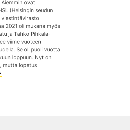
. Aiemmin ovat
 HSL (Helsingin seudun
a viestintävirasto
na 2021 oli mukana myös
atu ja Tahko Pihkala-
nee viime vuoteen
ella. Se oli puoli vuotta
kakuun loppuun. Nyt on
, mutta lopetus
K