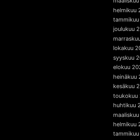
maaliskuu
v
a
helmikuu
tammikuu
joulukuu 
u
marrasku
lokakuu 2
a
syyskuu 
j
elokuu 20
a
heinäkuu
k
e
kesäkuu 
s
toukokuu
t
huhtikuu 
ä
maaliskuu
ä
helmikuu 
v
tammikuu
i