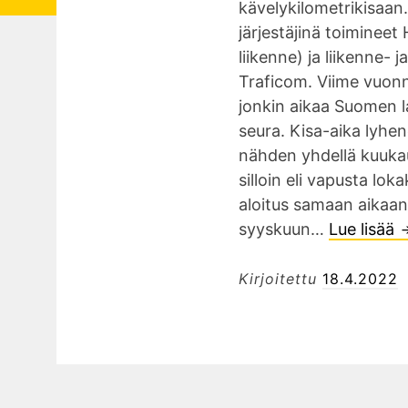
kävelykilometrikisaan
järjestäjinä toimineet
liikenne) ja liikenne- j
Traficom. Viime vuon
jonkin aikaa Suomen l
seura. Kisa-aika lyhe
nähden yhdellä kuukaud
silloin eli vapusta lo
aloitus samaan aikaan
syyskuun…
Lue lisää
ä
v
Kirjoitettu
18.4.2022
e
l
y
k
i