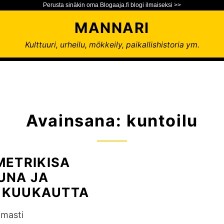
Perusta sinäkin oma Blogaaja.fi blogi ilmaiseksi >>
MANNARI
Kulttuuri, urheilu, mökkeily, paikallishistoria ym.
Avainsana:
kuntoilu
METRIKISA
UNA JA
I KUUKAUTTA
lmasti