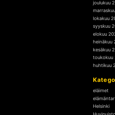
joulukuu 
i
marrasku
s
i
lokakuu 2
k
syyskuu 
u
elokuu 20
u
heinäkuu
k
kesäkuu 
a
toukokuu
u
huhtikuu 
t
t
Katego
a
eläimet
elämäntar
Helsinki
Huvipuist