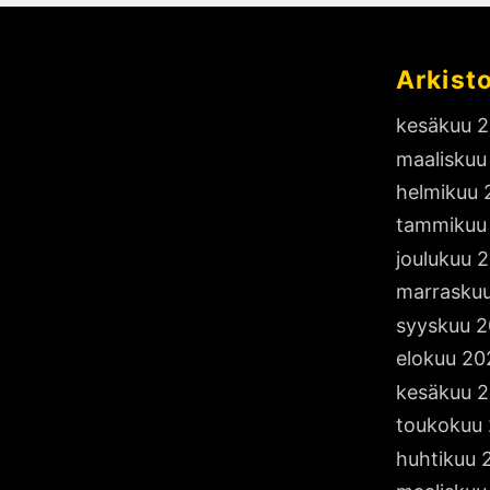
l
Arkist
e
kesäkuu 
t
maaliskuu
r
helmikuu 
i
tammikuu
k
i
joulukuu 
s
marrasku
a
syyskuu 
a
elokuu 20
l
kesäkuu 
k
toukokuu
a
huhtikuu 
a