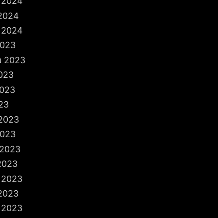
 2024
 2024
p
 2024
p
2023
u 2023
n
023
2023
23
 2023
2023
 2023
2023
 2023
2023
 2023