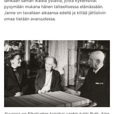
lainkaan saman ikäisiä ystäviä, jotka kykenisivät
pysymään mukana hänen taiteellisessa elämässään.
Janne on tavallaan aikaansa edellä ja kiitää jättisiivin
omaa tietään avaruudessa.
Kuvassa on Sibeliusten toiseksi vanhin tytär Ruth, Aino