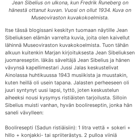
Jean Sibelius on ulkona, kun Fredrik Runeberg on
hänestä ottanut kuvan. Vuosi on ollut 1934. Kuva on
Museoviraston kuvakokoelmista.
Itse tässä blogissani keskityn tuomaan näytille Jean
Sibeliuksen elämän varrelta kuvia, joita olen kaivellut
lähinnä Museoviraston kuvakokoelmista. Tuon tähän
alkuun kuitenkin Marjan kirjoituksesta Jean Sibeliuksen
juomareseptin. Iäkäs säveltäjä Jean Sibelius ja hänen
vävynsä kapellimestari Jussi Jalas keskustelivat
Ainolassa huhtikuussa 1943 musiikista ja muustakin,
kuten heillä oli usein tapana. Jalasten perheeseen oli
juuri syntynyt uusi lapsi, tyttö, joten keskustelun
aiheeksi nousi kysymys ristiäisten tarjoilusta. Silloin
Sibelius muisti vanhan, hyvän boolireseptin, jonka hän
saneli vävylleen:
Booliresepti (Sadun ristiäisiin): 1 litra vettä + sokeri +
hillo + konjakki- tai spriiterästys. 2 pulloa viiniä