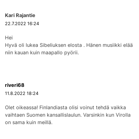
n
a
t
s
a
i
Kari Rajantie
r
e
k
t
k
22.7.2022 16:24
l
i
e
a
Hei
k
l
u
Hyvä oli lukea Sibeliuksen elosta . Hänen musiikki elää
k
i
s
niin kauan kuin maapallo pyörii.
e
:
l
i
:
riveri68
11.8.2022 18:24
Olet oikeassa! Finlandiasta olisi voinut tehdä vaikka
vaihtaen Suomen kansallislaulun. Varsinkin kun Virolla
on sama kuin meillä.