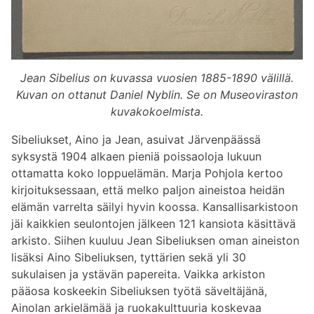
Jean Sibelius on kuvassa vuosien 1885-1890 välillä.
Kuvan on ottanut Daniel Nyblin. Se on Museoviraston
kuvakokoelmista.
Sibeliukset, Aino ja Jean, asuivat Järvenpäässä
syksystä 1904 alkaen pieniä poissaoloja lukuun
ottamatta koko loppuelämän. Marja Pohjola kertoo
kirjoituksessaan, että melko paljon aineistoa heidän
elämän varrelta säilyi hyvin koossa. Kansallisarkistoon
jäi kaikkien seulontojen jälkeen 121 kansiota käsittävä
arkisto. Siihen kuuluu Jean Sibeliuksen oman aineiston
lisäksi Aino Sibeliuksen, tyttärien sekä yli 30
sukulaisen ja ystävän papereita. Vaikka arkiston
pääosa koskeekin Sibeliuksen työtä säveltäjänä,
Ainolan arkielämää ja ruokakulttuuria koskevaa