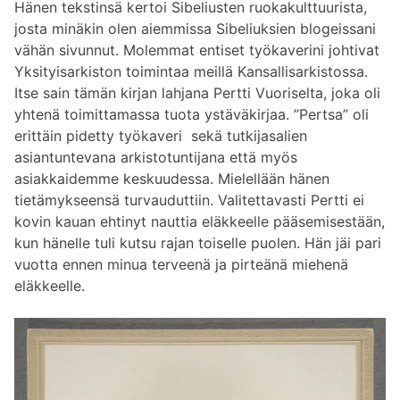
Hänen tekstinsä kertoi Sibeliusten ruokakulttuurista,
josta minäkin olen aiemmissa Sibeliuksien blogeissani
vähän sivunnut. Molemmat entiset työkaverini johtivat
Yksityisarkiston toimintaa meillä Kansallisarkistossa.
Itse sain tämän kirjan lahjana Pertti Vuoriselta, joka oli
yhtenä toimittamassa tuota ystäväkirjaa. ”Pertsa” oli
erittäin pidetty työkaveri sekä tutkijasalien
asiantuntevana arkistotuntijana että myös
asiakkaidemme keskuudessa. Mielellään hänen
tietämykseensä turvauduttiin. Valitettavasti Pertti ei
kovin kauan ehtinyt nauttia eläkkeelle pääsemisestään,
kun hänelle tuli kutsu rajan toiselle puolen. Hän jäi pari
vuotta ennen minua terveenä ja pirteänä miehenä
eläkkeelle.