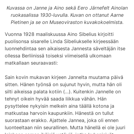
Kuvassa on Janne ja Aino sekä Eero Järnefelt Ainolan
ruokasalissa 1930-luvulla. Kuvan on ottanut Aarne
Pietinen ja se on Museoviraston kuvakokoelmista.
Vuonna 1928 maaliskuussa Aino Sibelius kirjoitti
puolisonsa sisarelle Linda Sibeliukselle kirjeessään
luonnehdintaa sen aikaisesta Jannesta säveltäjän itse
ollessa Berliinissä toiseksi viimeisellä ulkomaan
matkallaan seuraavasti:
Sain kovin mukavan kirjeen Jannelta muutama päivä
sitten. Hänen työnsä on sujunut hyvin, mutta hän oli
silti aikeissa palata kotiin (…). Kuitenkin Jannelle on
tehnyt oikein hyvää saada liikkua vähän. Hän
pysyttelee nykyisin melkein aina täällä kotona ja
matkustaa harvoin kaupunkiin. Hänestä on tullut
suorastaan erakko. Ajattele Jannea, joka oli ennen
luonteeltaan niin seurallinen. Mutta hänellä ei ole juuri