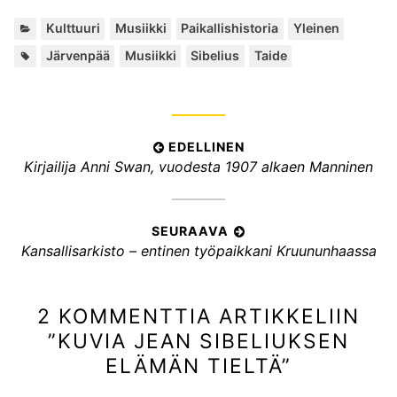
K
,
,
,
Kulttuuri
Musiikki
Paikallishistoria
Yleinen
a
A
,
,
,
Järvenpää
Musiikki
Sibelius
Taide
t
v
e
a
g
i
o
n
r
A
EDELLINEN
s
i
E
Kirjailija Anni Swan, vuodesta 1907 alkaen Manninen
a
r
a
n
d
t
t
a
e
:
i
t
l
SEURAAVA
:
k
S
Kansallisarkisto – entinen työpaikkani Kruununhaassa
l
k
e
i
u
e
n
2 KOMMENTTIA ARTIKKELIIN
r
e
l
a
n
”
KUVIA JEAN SIBELIUKSEN
i
a
a
ELÄMÄN TIELTÄ
”
e
v
r