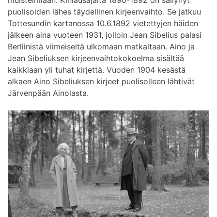
muistelmiaan. Kihlausajalta 1890-1892 on säilynyt
puolisoiden lähes täydellinen kirjeenvaihto. Se jatkuu
Tottesundin kartanossa 10.6.1892 vietettyjen häiden
jälkeen aina vuoteen 1931, jolloin Jean Sibelius palasi
Berliinistä viimeiseltä ulkomaan matkaltaan. Aino ja
Jean Sibeliuksen kirjeenvaihtokokoelma sisältää
kaikkiaan yli tuhat kirjettä. Vuoden 1904 kesästä
alkaen Aino Sibeliuksen kirjeet puolisolleen lähtivät
Järvenpään Ainolasta.