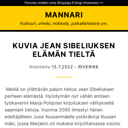
Perusta sinäkin oma Blogaaja.fi blogi ilmaiseksi >>
S
MANNARI
i
i
Kulttuuri, urheilu, mökkeily, paikallishistoria ym.
r
r
y
KUVIA JEAN SIBELIUKSEN
s
ELÄMÄN TIELTÄ
i
s
Kirjoitettu
15.7.2022
–
RIVERI68
ä
l
t
Meillä on yllättävän paljon tietoa Jean Sibeliuksen
ö
perheen elämästä. Hyödynnän nyt vähän entisen
ö
työkaverini Marja Pohjolan kirjoituksen välityksellä
n
saamiani tietoja. Vuonna 2000 ilmestyi hänen
edeltäjälleen Jussi Kuusanmäelle ystäväkirja Kuusan
mäki, jossa Marjakin oli mukana kirjoittamassa osiota.