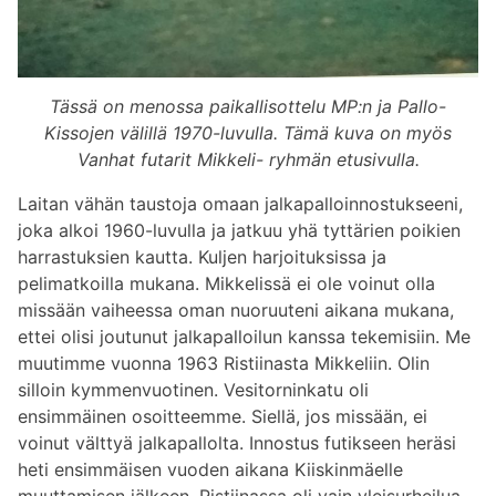
Tässä on menossa paikallisottelu MP:n ja Pallo-
Kissojen välillä 1970-luvulla. Tämä kuva on myös
Vanhat futarit Mikkeli- ryhmän etusivulla.
Laitan vähän taustoja omaan jalkapalloinnostukseeni,
joka alkoi 1960-luvulla ja jatkuu yhä tyttärien poikien
harrastuksien kautta. Kuljen harjoituksissa ja
pelimatkoilla mukana. Mikkelissä ei ole voinut olla
missään vaiheessa oman nuoruuteni aikana mukana,
ettei olisi joutunut jalkapalloilun kanssa tekemisiin. Me
muutimme vuonna 1963 Ristiinasta Mikkeliin. Olin
silloin kymmenvuotinen. Vesitorninkatu oli
ensimmäinen osoitteemme. Siellä, jos missään, ei
voinut välttyä jalkapallolta. Innostus futikseen heräsi
heti ensimmäisen vuoden aikana Kiiskinmäelle