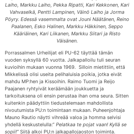
Laiho, Markku Laiho, Pekka Ripatti, Kari Kekkonen, Kari
Vahvaselkä, Pentti Lampinen, Väinö Laiho ja Jorma
Pöyry. Edessä vasemmalta ovat Jouni Näätänen, Reino
Paalanen, Esko Halinen, Markku Häkkinen, Seppo
Kääriäinen, Kari Liikanen, Markku Siitari ja Risto
Väisänen.
Porrassalmen Urheilijat eli PU-62 täyttää tämän
vuoden syksyllä 60 vuotta. Jalkapalloilu tuli seuran
kuvioihin mukaan vuonna 1969. Silloin mietittiin, että
Mikkelissä olisi useita pelihaluisia poikia, jotka eivät
mahdu MP:hen ja Kissoihin. Raimo Tuomi ja Reijo
Paajanen ryhtyivät keräämään joukkuetta ja
tarkoituksena oli ensin perustaa ihan oma seura. Sitten
kuitenkin päädyttiin tiedustelemaan mahdollista
nivoutumista PU:n toimintaan mukaan. Puheenjohtaja
Mauno Rautio näytti vihreää valoa ja homma selvisi
yhdellä keskustelulla:”
Pelatkaa te pojat vaan! Kyllä se
sopii!”
Siitä alkoi PU:n jalkapallojaoston toiminta.