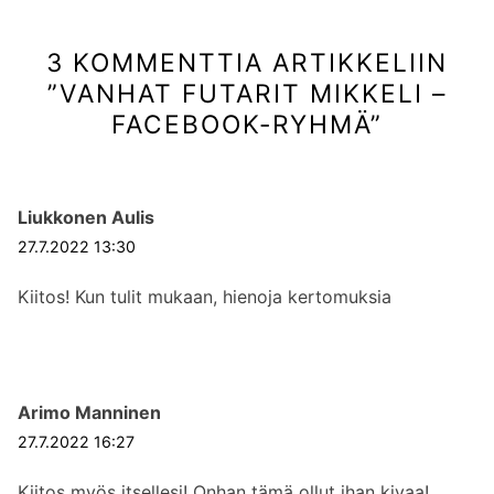
k
e
i
u
e
n
3 KOMMENTTIA ARTIKKELIIN
r
e
l
a
n
”
VANHAT FUTARIT MIKKELI –
i
a
a
FACEBOOK-RYHMÄ
”
e
v
r
n
a
t
s
a
i
Liukkonen Aulis
r
e
k
t
k
27.7.2022 13:30
l
i
e
a
Kiitos! Kun tulit mukaan, hienoja kertomuksia
k
l
u
k
i
s
e
:
l
i
Arimo Manninen
:
27.7.2022 16:27
Kiitos myös itsellesi! Onhan tämä ollut ihan kivaa!