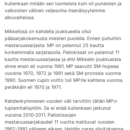
kuitenkaan mitään sen luonteista kuin oli punaisten ja
valkoisten välinen veljesviha itsenäisyytemme
alkuvaiheissa.
Mikkelissä on kahdella joukkueella ollut
pääsarjakokemusta miesten puolella. Ennen puhuttiin
mestaruussarjasta. MP on pelannut 25 kautta
korkeimmalla sarjatasolla. Pallokissat on pelannut 11
kautta mestaruussarjassa ja ehti Mikkelin joukkueista
sinne ensin eli vuonna 1961. MP saavutti SM-hopeaa
vuosina 1970, 1972 ja 1991 sekä SM-pronssia vuonna
1990. Suomen cupin voitto tuli MP:lle kahtena vuonna
peräkkäin eli 1970 ja 1971.
Kahdenkymmenen vuoden väli tarvittiin tähän MP:n
tuplamitalisykliin. Se ei enää kuitenkaan jatkunut
vuosina 2010-2011. Pallokissojen
mestaruussarjakaudet 11 vuotta mahtuvat vuosien
1962-1981 väliseen aikaan. Heidän paras sijoituksensa