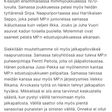
Kissojen ensimmäisessä mimmijoukkueessa 1970-
luvulla. Samassa joukkueessa pelasi myös heidän
tyttärensä Sirpa. Naapuriportaassa asui Hartikaisen
Seppo, joka pelaili MP:n junioreissa samassa
ikäluokassa kuin veljeni Ilkka. Jouko ja Juha Vuori
asuivat kadun toisella puolella. Molemmat ovat
saaneet pelata MP:n edustusjoukkueessa aikanaan.
Siekkilään muutettuamme oli myös jalkapalloväkeä
naapurustossa. Samassa taloyhtiössä asui tuleva MP:n
puheenjohtaja Pentti Peitola, jolla oli jääpallotaustaa.
Hänen poikansa Jussi-Pekka sai myöhemmin kantaa
MP:n edustusjoukkueen pelipaitaa. Samassa talossa
meidän kanssa asui myös MP:n järjestysmies Veikko
Rikama. Arvokasta työtä on hänkin tehnyt jalkapallon
hyväksi. Mikkelissä ei siis aina tarvinnut keskustella
säästä, kun pystyi välillä tarinoimaan myös
jalkapallosta. Välillä saattoi olla myös pientä
sanasotaa punaisten ja sinisten välillä. Onneksi ei ollut