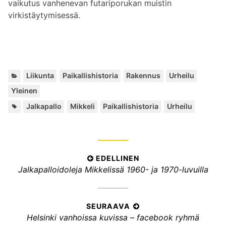
vaikutus vanhenevan futariporukan muistin
virkistäytymisessä.
K
,
,
,
,
Liikunta
Paikallishistoria
Rakennus
Urheilu
a
Yleinen
t
A
,
,
,
Jalkapallo
Mikkeli
Paikallishistoria
Urheilu
e
v
g
a
o
i
r
n
i
A
EDELLINEN
s
a
E
Jalkapalloidoleja Mikkelissä 1960- ja 1970-luvuilla
a
t
r
n
:
d
t
a
e
i
t
l
SEURAAVA
:
k
S
Helsinki vanhoissa kuvissa – facebook ryhmä
l