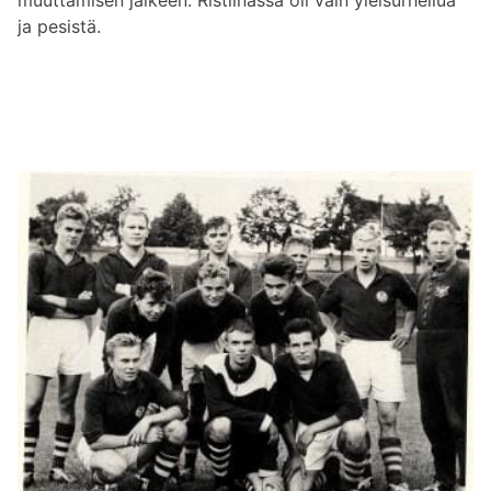
muuttamisen jälkeen. Ristiinassa oli vain yleisurheilua
ja pesistä.