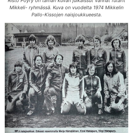
Risto Pöyry on tämän kuvan julkaissut Vanhat futarit
Mikkeli- ryhmässä. Kuva on vuodelta 1974 Mikkelin
Pallo-Kissojen naisjoukkueesta.