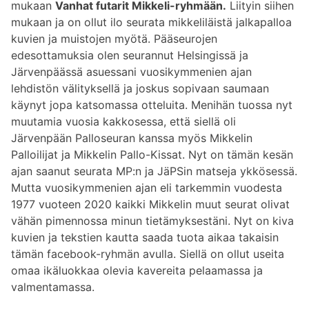
mukaan
Vanhat futarit Mikkeli-ryhmään.
Liityin siihen
mukaan ja on ollut ilo seurata mikkeliläistä jalkapalloa
kuvien ja muistojen myötä. Pääseurojen
edesottamuksia olen seurannut Helsingissä ja
Järvenpäässä asuessani vuosikymmenien ajan
lehdistön välityksellä ja joskus sopivaan saumaan
käynyt jopa katsomassa otteluita. Menihän tuossa nyt
muutamia vuosia kakkosessa, että siellä oli
Järvenpään Palloseuran kanssa myös Mikkelin
Palloilijat ja Mikkelin Pallo-Kissat. Nyt on tämän kesän
ajan saanut seurata MP:n ja JäPSin matseja ykkösessä.
Mutta vuosikymmenien ajan eli tarkemmin vuodesta
1977 vuoteen 2020 kaikki Mikkelin muut seurat olivat
vähän pimennossa minun tietämyksestäni. Nyt on kiva
kuvien ja tekstien kautta saada tuota aikaa takaisin
tämän facebook-ryhmän avulla. Siellä on ollut useita
omaa ikäluokkaa olevia kavereita pelaamassa ja
valmentamassa.