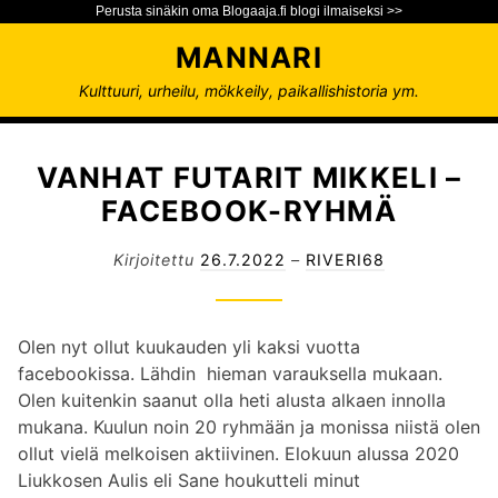
Perusta sinäkin oma Blogaaja.fi blogi ilmaiseksi >>
S
MANNARI
i
i
Kulttuuri, urheilu, mökkeily, paikallishistoria ym.
r
r
y
VANHAT FUTARIT MIKKELI –
s
FACEBOOK-RYHMÄ
i
s
Kirjoitettu
26.7.2022
–
RIVERI68
ä
l
t
Olen nyt ollut kuukauden yli kaksi vuotta
ö
facebookissa. Lähdin hieman varauksella mukaan.
ö
Olen kuitenkin saanut olla heti alusta alkaen innolla
n
mukana. Kuulun noin 20 ryhmään ja monissa niistä olen
ollut vielä melkoisen aktiivinen. Elokuun alussa 2020
Liukkosen Aulis eli Sane houkutteli minut