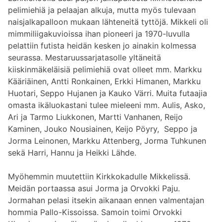
pelimiehiä ja pelaajan alkuja, mutta myös tulevaan
naisjalkapalloon mukaan lähteneitä tyttöjä. Mikkeli oli
mimmiliigakuvioissa ihan pioneeri ja 1970-luvulla
pelattiin futista heidän kesken jo ainakin kolmessa
seurassa. Mestaruussarjatasolle yltäneitä
kiiskinmäkeläisiä pelimiehiä ovat olleet mm. Markku
Kääriäinen, Antti Ronkainen, Erkki Himanen, Markku
Huotari, Seppo Hujanen ja Kauko Värri. Muita futaajia
omasta ikäluokastani tulee mieleeni mm. Aulis, Asko,
Ari ja Tarmo Liukkonen, Martti Vanhanen, Reijo
Kaminen, Jouko Nousiainen, Keijo Pöyry, Seppo ja
Jorma Leinonen, Markku Attenberg, Jorma Tuhkunen
sekä Harri, Hannu ja Heikki Lähde.
Myöhemmin muutettiin Kirkkokadulle Mikkelissä.
Meidän portaassa asui Jorma ja Orvokki Paju.
Jormahan pelasi itsekin aikanaan ennen valmentajan
hommia Pallo-Kissoissa. Samoin toimi Orvokki