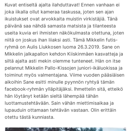
Kuvat entiseltä ajalta ilahduttavat! Ennen vanhaan ei
joka iikalla ollut kameraa taskussa, joten sen ajan
ikuistukset ovat arvokkaita muistin virkistäjiä. Tänä
päivänä saa nähdä samasta matsista ja tilanteesta
useita kuvia eri ihmisten näkökulmasta otettuna, joten
niitä on joskus ihan liiaksi asti. Tämä Mikkelin futis-
ryhmä on Aulis Liukkosen luoma 26.3.2019. Sane on
Mikkelin jalkapallon kehdon Kiiskinmäen kasvatteja ja
siltä ajalta asti mekin olemme tunteneet. Hän on itse
pelannut Mikkelin Pallo-Kissojen juniori-ikäluokissa ja
toiminut myös valmentajana. Viime vuoden pääsiäisen
aikoihin Sane esitti minulle pyynnön ryhtyä tämän
facebook-ryhmän ylläpitäjäksi. Ihmettelin sitä, etteikö
hän löytänyt ketään sieltä lähempää tähän
luottamustehtävään. Sain vähän miettimisaikaa ja
lupauduin ottamaan tehtävän vastaan. Olin erittäin
otettu tästä kunniasta.