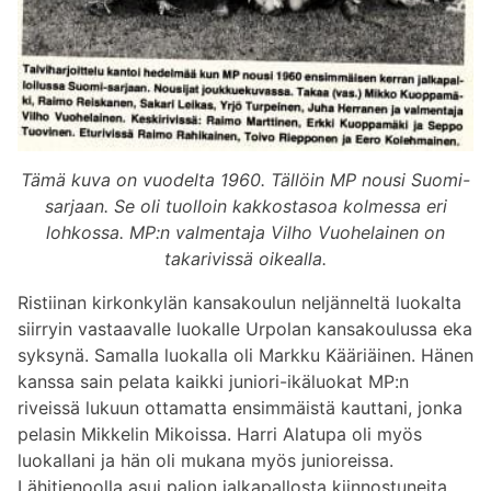
Tämä kuva on vuodelta 1960. Tällöin MP nousi Suomi-
sarjaan. Se oli tuolloin kakkostasoa kolmessa eri
lohkossa. MP:n valmentaja Vilho Vuohelainen on
takarivissä oikealla.
Ristiinan kirkonkylän kansakoulun neljänneltä luokalta
siirryin vastaavalle luokalle Urpolan kansakoulussa eka
syksynä. Samalla luokalla oli Markku Kääriäinen. Hänen
kanssa sain pelata kaikki juniori-ikäluokat MP:n
riveissä lukuun ottamatta ensimmäistä kauttani, jonka
pelasin Mikkelin Mikoissa. Harri Alatupa oli myös
luokallani ja hän oli mukana myös junioreissa.
Lähitienoolla asui paljon jalkapallosta kiinnostuneita