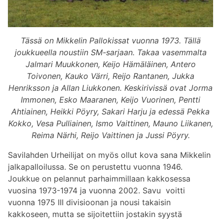
Tässä on Mikkelin Pallokissat vuonna 1973. Tällä
joukkueella noustiin SM-sarjaan. Takaa vasemmalta
Jalmari Muukkonen, Keijo Hämäläinen, Antero
Toivonen, Kauko Värri, Reijo Rantanen, Jukka
Henriksson ja Allan Liukkonen. Keskirivissä ovat Jorma
Immonen, Esko Maaranen, Keijo Vuorinen, Pentti
Ahtiainen, Heikki Pöyry, Sakari Harju ja edessä Pekka
Kokko, Vesa Pulliainen, Ismo Vaittinen, Mauno Liikanen,
Reima Närhi, Reijo Vaittinen ja Jussi Pöyry.
Savilahden Urheilijat on myös ollut kova sana Mikkelin
jalkapalloilussa. Se on perustettu vuonna 1946.
Joukkue on pelannut parhaimmillaan kakkosessa
vuosina 1973-1974 ja vuonna 2002. Savu voitti
vuonna 1975 III divisioonan ja nousi takaisin
kakkoseen, mutta se sijoitettiin jostakin syystä