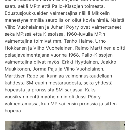
saatu sekä MP:n että Pallo-Kissojen toimesta.
Edustusjoukkueiden valmentajina näillä Mikkelin
menestyneimmillä seuroilla on ollut kovia nimiä. Näistä
Vilho Vuohelainen ja Juhani Pöyry ovat valmentaneet
sekä MP:ssä että Kissoissa. 1960-luvulla MP:n
valmentajina toimivat mm. Tenho Halme, Urho
Hokkanen ja Vilho Vuohelainen. Raimo Marttinen aloitti
pelaajavalmentajana vuonna 1968. Pallo-Kissojen
valmentajina olivat myös Erkki Hyytiäinen, Jaakko
Muukkonen, Jorma Paju ja Vilho Vuohelainen.
Marttisen Rape sai kunniaa valmennuskaudellaan
kahdesta SM-cupin mestaruudesta, sekä yhdestä
hopeasta ja pronssista SM-sarjassa. Kaksi
vuosikymmentä myöhemmin oli Jussi Pöyry
valmentamassa, kun MP sai ensin pronssia ja sitten
hopeaa.