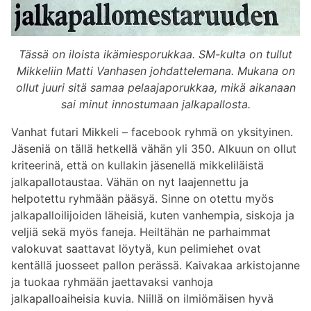
Tässä on iloista ikämiesporukkaa. SM-kulta on tullut
Mikkeliin Matti Vanhasen johdattelemana. Mukana on
ollut juuri sitä samaa pelaajaporukkaa, mikä aikanaan
sai minut innostumaan jalkapallosta.
Vanhat futari Mikkeli – facebook ryhmä on yksityinen.
Jäseniä on tällä hetkellä vähän yli 350. Alkuun on ollut
kriteerinä, että on kullakin jäsenellä mikkeliläistä
jalkapallotaustaa. Vähän on nyt laajennettu ja
helpotettu ryhmään pääsyä. Sinne on otettu myös
jalkapalloilijoiden läheisiä, kuten vanhempia, siskoja ja
veljiä sekä myös faneja. Heiltähän ne parhaimmat
valokuvat saattavat löytyä, kun pelimiehet ovat
kentällä juosseet pallon perässä. Kaivakaa arkistojanne
ja tuokaa ryhmään jaettavaksi vanhoja
jalkapalloaiheisia kuvia. Niillä on ilmiömäisen hyvä