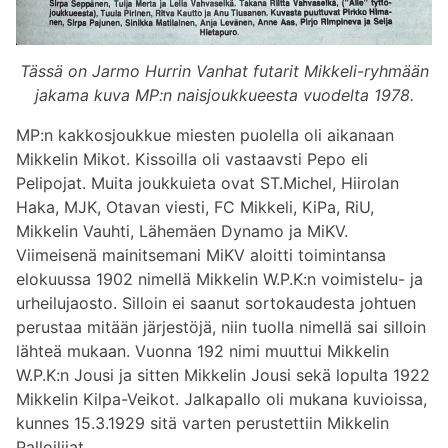
Tässä on Jarmo Hurrin Vanhat futarit Mikkeli-ryhmään
jakama kuva MP:n naisjoukkueesta vuodelta 1978.
MP:n kakkosjoukkue miesten puolella oli aikanaan
Mikkelin Mikot. Kissoilla oli vastaavsti Pepo eli
Pelipojat. Muita joukkuieta ovat ST.Michel, Hiirolan
Haka, MJK, Otavan viesti, FC Mikkeli, KiPa, RiU,
Mikkelin Vauhti, Lähemäen Dynamo ja MiKV.
Viimeisenä mainitsemani MiKV aloitti toimintansa
elokuussa 1902 nimellä Mikkelin W.P.K:n voimistelu- ja
urheilujaosto. Silloin ei saanut sortokaudesta johtuen
perustaa mitään järjestöjä, niin tuolla nimellä sai silloin
lähteä mukaan. Vuonna 192 nimi muuttui Mikkelin
W.P.K:n Jousi ja sitten Mikkelin Jousi sekä lopulta 1922
Mikkelin Kilpa-Veikot. Jalkapallo oli mukana kuvioissa,
kunnes 15.3.1929 sitä varten perustettiin Mikkelin
Palloilijat.