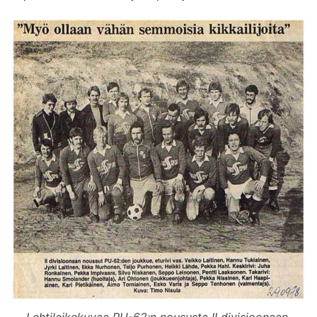
Lehtileikekuvaa PU-62:n noususta II divisioonaan.