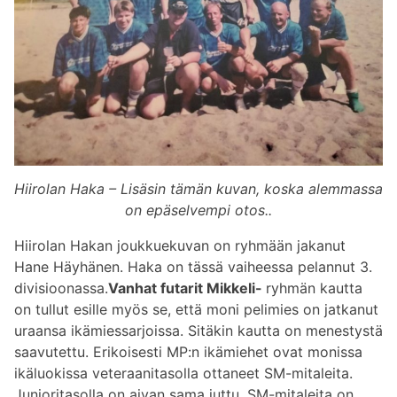
Hiirolan Haka – Lisäsin tämän kuvan, koska alemmassa
on epäselvempi otos..
Hiirolan Hakan joukkuekuvan on ryhmään jakanut
Hane Häyhänen. Haka on tässä vaiheessa pelannut 3.
divisioonassa.
Vanhat futarit Mikkeli-
ryhmän kautta
on tullut esille myös se, että moni pelimies on jatkanut
uraansa ikämiessarjoissa. Sitäkin kautta on menestystä
saavutettu. Erikoisesti MP:n ikämiehet ovat monissa
ikäluokissa veteraanitasolla ottaneet SM-mitaleita.
Junioritasolla on aivan sama juttu. SM-mitaleita on