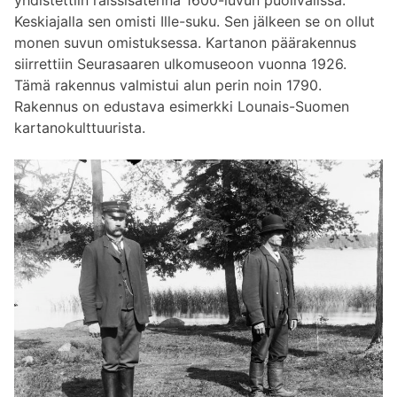
yhdistettiin rälssisäterinä 1600-luvun puolivälissä.
Keskiajalla sen omisti Ille-suku. Sen jälkeen se on ollut
monen suvun omistuksessa. Kartanon päärakennus
siirrettiin Seurasaaren ulkomuseoon vuonna 1926.
Tämä rakennus valmistui alun perin noin 1790.
Rakennus on edustava esimerkki Lounais-Suomen
kartanokulttuurista.