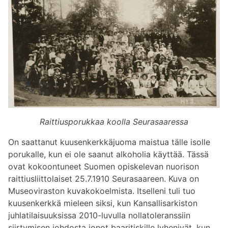
Raittiusporukkaa koolla Seurasaaressa
On saattanut kuusenkerkkäjuoma maistua tälle isolle
porukalle, kun ei ole saanut alkoholia käyttää. Tässä
ovat kokoontuneet Suomen opiskelevan nuorison
raittiusliittolaiset 25.7.1910 Seurasaareen. Kuva on
Museoviraston kuvakokoelmista. Itselleni tuli tuo
kuusenkerkkä mieleen siksi, kun Kansallisarkiston
juhlatilaisuuksissa 2010-luvulla nollatoleranssiin
siirtymisen johdosta jonot baaritiskille lyhenivät, kun