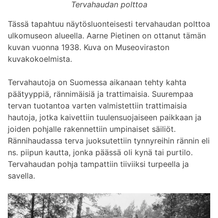
Tervahaudan polttoa
Tässä tapahtuu näytösluonteisesti tervahaudan polttoa
ulkomuseon alueella. Aarne Pietinen on ottanut tämän
kuvan vuonna 1938. Kuva on Museoviraston
kuvakokoelmista.
Tervahautoja on Suomessa aikanaan tehty kahta
päätyyppiä, rännimäisiä ja trattimaisia. Suurempaa
tervan tuotantoa varten valmistettiin trattimaisia
hautoja, jotka kaivettiin tuulensuojaiseen paikkaan ja
joiden pohjalle rakennettiin umpinaiset säiliöt.
Rännihaudassa terva juoksutettiin tynnyreihin rännin eli
ns. piipun kautta, jonka päässä oli kynä tai purtilo.
Tervahaudan pohja tampattiin tiiviiksi turpeella ja
savella.