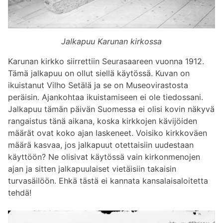
Jalkapuu Karunan kirkossa
Karunan kirkko siirrettiin Seurasaareen vuonna 1912.
Tämä jalkapuu on ollut siellä käytössä. Kuvan on
ikuistanut Vilho Setälä ja se on Museovirastosta
peräisin. Ajankohtaa ikuistamiseen ei ole tiedossani.
Jalkapuu tämän päivän Suomessa ei olisi kovin näkyvä
rangaistus tänä aikana, koska kirkkojen kävijöiden
määrät ovat koko ajan laskeneet. Voisiko kirkkoväen
määrä kasvaa, jos jalkapuut otettaisiin uudestaan
käyttöön? Ne olisivat käytössä vain kirkonmenojen
ajan ja sitten jalkapuulaiset vietäisiin takaisin
turvasäilöön. Ehkä tästä ei kannata kansalaisaloitetta
tehdä!