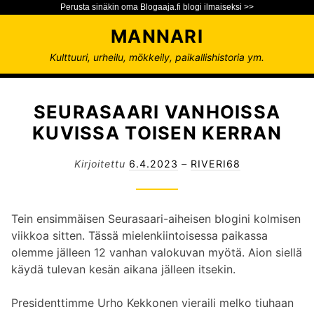
Perusta sinäkin oma Blogaaja.fi blogi ilmaiseksi >>
S
MANNARI
i
i
Kulttuuri, urheilu, mökkeily, paikallishistoria ym.
r
r
y
SEURASAARI VANHOISSA
s
KUVISSA TOISEN KERRAN
i
s
Kirjoitettu
6.4.2023
–
RIVERI68
ä
l
t
Tein ensimmäisen Seurasaari-aiheisen blogini kolmisen
ö
viikkoa sitten. Tässä mielenkiintoisessa paikassa
ö
olemme jälleen 12 vanhan valokuvan myötä. Aion siellä
n
käydä tulevan kesän aikana jälleen itsekin.
Presidenttimme Urho Kekkonen vieraili melko tiuhaan