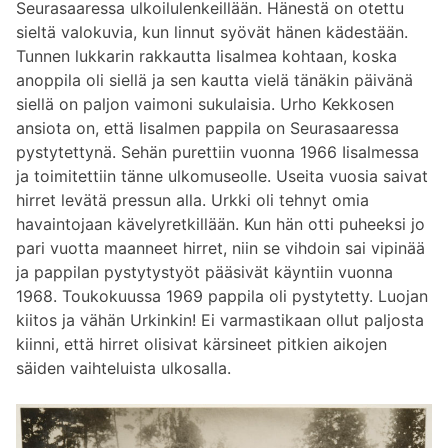
Seurasaaressa ulkoilulenkeillään. Hänestä on otettu
sieltä valokuvia, kun linnut syövät hänen kädestään.
Tunnen lukkarin rakkautta Iisalmea kohtaan, koska
anoppila oli siellä ja sen kautta vielä tänäkin päivänä
siellä on paljon vaimoni sukulaisia. Urho Kekkosen
ansiota on, että Iisalmen pappila on Seurasaaressa
pystytettynä. Sehän purettiin vuonna 1966 Iisalmessa
ja toimitettiin tänne ulkomuseolle. Useita vuosia saivat
hirret levätä pressun alla. Urkki oli tehnyt omia
havaintojaan kävelyretkillään. Kun hän otti puheeksi jo
pari vuotta maanneet hirret, niin se vihdoin sai vipinää
ja pappilan pystytystyöt pääsivät käyntiin vuonna
1968. Toukokuussa 1969 pappila oli pystytetty. Luojan
kiitos ja vähän Urkinkin! Ei varmastikaan ollut paljosta
kiinni, että hirret olisivat kärsineet pitkien aikojen
säiden vaihteluista ulkosalla.