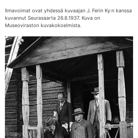
Ilmavoimat ovat yhdessä kuvaajan J. Ferin Ky:n kanssa
kuvannut Seurasaarta 26.8.1937. Kuva on
Museoviraston kuvakokoelmista.