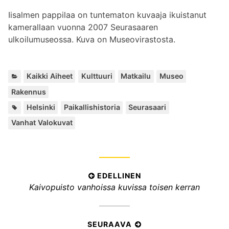
Iisalmen pappilaa on tuntematon kuvaaja ikuistanut
kamerallaan vuonna 2007 Seurasaaren
ulkoilumuseossa. Kuva on Museovirastosta.
K
,
,
,
,
Kaikki Aiheet
Kulttuuri
Matkailu
Museo
a
Rakennus
t
A
,
,
,
Helsinki
Paikallishistoria
Seurasaari
e
v
g
Vanhat Valokuvat
a
o
i
r
n
i
s
a
a
t
A
EDELLINEN
n
:
E
Kaivopuisto vanhoissa kuvissa toisen kerran
r
a
d
t
t
e
:
i
l
SEURAAVA