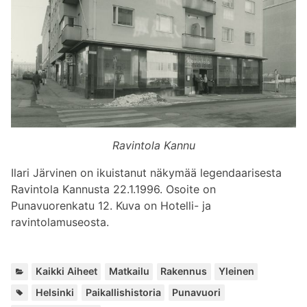
Ravintola Kannu
Ilari Järvinen on ikuistanut näkymää legendaarisesta
Ravintola Kannusta 22.1.1996. Osoite on
Punavuorenkatu 12. Kuva on Hotelli- ja
ravintolamuseosta.
K
,
,
,
Kaikki Aiheet
Matkailu
Rakennus
Yleinen
a
A
,
,
,
Helsinki
Paikallishistoria
Punavuori
t
v