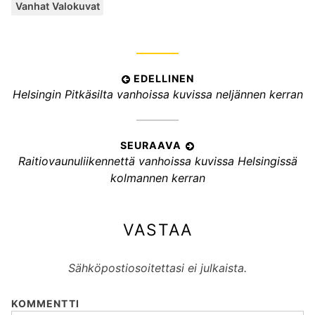
Vanhat Valokuvat
e
a
g
i
o
n
r
s
i
a
A
EDELLINEN
a
n
E
Helsingin Pitkäsilta vanhoissa kuvissa neljännen kerran
t
r
a
:
d
t
t
e
:
i
l
SEURAAVA
k
S
Raitiovaunuliikennettä vanhoissa kuvissa Helsingissä
l
k
e
kolmannen kerran
i
u
e
n
r
e
l
VASTAA
a
n
i
a
a
e
v
r
Sähköpostiosoitettasi ei julkaista.
n
a
t
s
a
i
KOMMENTTI
r
k