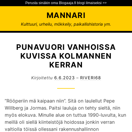
Perusta sinäkin oma Blogaaja.fi blogi ilmaiseksi >>
S
MANNARI
i
i
Kulttuuri, urheilu, mökkeily, paikallishistoria ym.
r
r
y
PUNAVUORI VANHOISSA
s
KUVISSA KOLMANNEN
i
KERRAN
s
ä
Kirjoitettu
6.6.2023
–
RIVERI68
l
t
ö
”Rööperiin mä kaipaan niin”. Sitä on laulellut Pepe
ö
Willberg ja Jormas. Paitsi lauluja on tehty sieltä, niin
n
myös elokuva. Minulle alue on tuttua 1990-luvulta, kun
meillä oli siellä kiinteistöjä hoidossa jonkin verran
valtiolla töissä ollessani rakennushallinnon