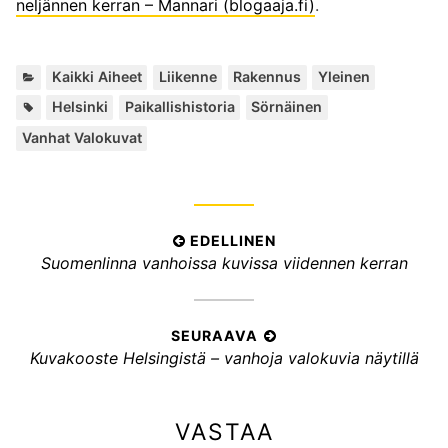
neljännen kerran – Mannari (blogaaja.fi)
.
K
,
,
,
Kaikki Aiheet
Liikenne
Rakennus
Yleinen
a
A
,
,
,
Helsinki
Paikallishistoria
Sörnäinen
t
v
Vanhat Valokuvat
e
a
g
i
o
n
r
s
i
a
A
EDELLINEN
a
n
E
Suomenlinna vanhoissa kuvissa viidennen kerran
t
r
a
:
d
t
t
e
:
i
l
SEURAAVA
k
S
Kuvakooste Helsingistä – vanhoja valokuvia näytillä
l
k
e
i
u
e
n
VASTAA
r
e
l