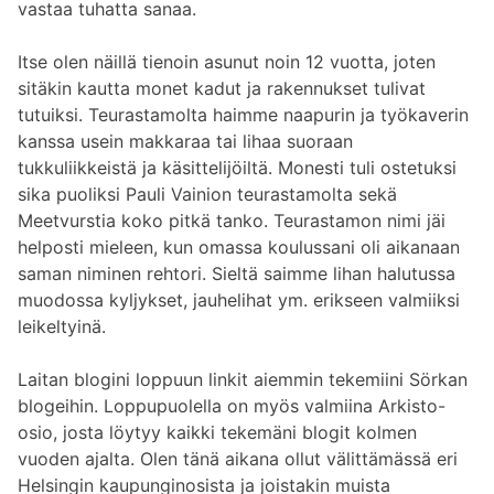
vastaa tuhatta sanaa.
Itse olen näillä tienoin asunut noin 12 vuotta, joten
sitäkin kautta monet kadut ja rakennukset tulivat
tutuiksi. Teurastamolta haimme naapurin ja työkaverin
kanssa usein makkaraa tai lihaa suoraan
tukkuliikkeistä ja käsittelijöiltä. Monesti tuli ostetuksi
sika puoliksi Pauli Vainion teurastamolta sekä
Meetvurstia koko pitkä tanko. Teurastamon nimi jäi
helposti mieleen, kun omassa koulussani oli aikanaan
saman niminen rehtori. Sieltä saimme lihan halutussa
muodossa kyljykset, jauhelihat ym. erikseen valmiiksi
leikeltyinä.
Laitan blogini loppuun linkit aiemmin tekemiini Sörkan
blogeihin. Loppupuolella on myös valmiina Arkisto-
osio, josta löytyy kaikki tekemäni blogit kolmen
vuoden ajalta. Olen tänä aikana ollut välittämässä eri
Helsingin kaupunginosista ja joistakin muista