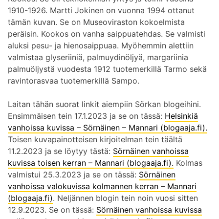
1910-1926. Martti Jokinen on vuonna 1994 ottanut
tämän kuvan. Se on Museoviraston kokoelmista
peräisin. Kookos on vanha saippuatehdas. Se valmisti
aluksi pesu- ja hienosaippuaa. Myöhemmin alettiin
valmistaa glyseriiniä, palmuydinöljyä, margariinia
palmuöljystä vuodesta 1912 tuotemerkillä Tarmo sekä
ravintorasvaa tuotemerkillä Sampo.
Laitan tähän suorat linkit aiempiin Sörkan blogeihini.
Ensimmäisen tein 17.1.2023 ja se on tässä:
Helsinkiä
vanhoissa kuvissa – Sörnäinen – Mannari (blogaaja.fi).
Toisen kuvapainotteisen kirjoitelman tein täältä
11.2.2023 ja se löytyy tästä:
Sörnäinen vanhoissa
kuvissa toisen kerran – Mannari (blogaaja.fi).
Kolmas
valmistui 25.3.2023 ja se on tässä:
Sörnäinen
vanhoissa valokuvissa kolmannen kerran – Mannari
(blogaaja.fi)
. Neljännen blogin tein noin vuosi sitten
12.9.2023. Se on tässä:
Sörnäinen vanhoissa kuvissa