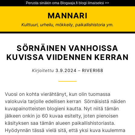
Perusta sinäkin oma Blogaaja.fi blogi ilmaiseksi >>
S
MANNARI
i
i
Kulttuuri, urheilu, mökkeily, paikallishistoria ym.
r
r
y
SÖRNÄINEN VANHOISSA
s
KUVISSA VIIDENNEN KERRAN
i
s
Kirjoitettu
3.9.2024
–
RIVERI68
ä
l
t
Vuosi on kohta vierähtänyt, kun olin tuomassa
ö
valokuvia tarjolle edellisen kerran Sörnäisistä näiden
ö
kuvapainotteisten blogieni kautta. Nyt niitä tämän
n
jälkeen onkin jo 60 kuvaa esitelty, joten pienoisen
käsityksen saa tämän alueen paikallishistoriasta.
Hyödynnän tässä vielä sitä, että yksi kuva kuulemma